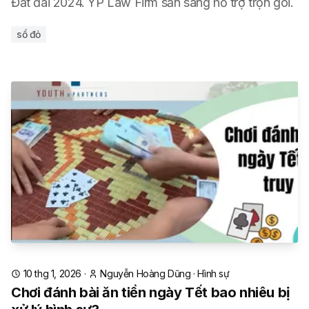
Đất đai 2024. YP Law Firm sẵn sàng hỗ trợ trọn gói.
sổ đỏ
10 thg 1, 2026
·
Nguyễn Hoàng Dũng
·
Hình sự
Chơi đánh bài ăn tiền ngày Tết bao nhiêu bị