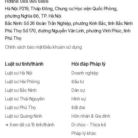
Hotline:
088 995 6888
Hà Nội
:
P219, Tháp Đông, Chung cư Học viện Quốc Phòng,
phường Nghĩa Đô, TP. Hà Nội
Bắc Ninh
:
Số 26 Đoàn Trần Nghiệp, phường Kinh Bắc, tỉnh Bắc Ninh
Phú Thọ
:
Số 170, đường Nguyễn Văn Linh, phường Vĩnh Phúc, tỉnh
Phú Thọ
Chính sách bảo mật
·
Điều khoản sử dụng
Luật sư tỉnh/thành
Hỏi đáp Pháp lý
Luật sư Hà Nội
Doanh nghiệp
Luật sư Hải Phòng
Đầu tư
Luật sư Bắc Ninh
Dân sự
Luật sư Thái Nguyên
Hình sự
Luật sư Phú Thọ
Đất đai
Luật sư Quảng Ninh
Hôn nhân & Gia đình
➜ Xem tất cả 15 tỉnh/thành
Di chúc - Thừa kế
Pháp lý khác