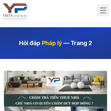
Tog
Hỏi đáp
Pháp lý
—
Trang
2